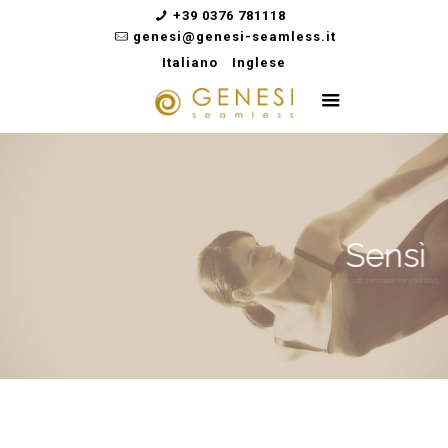
+39 0376 781118
genesi@genesi-seamless.it
Italiano
Inglese
Sensì
A soft sensation for your body