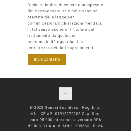
Dichiaro inoltre di essere consapevole
delle responsabilità e delle sanzioni
previste dalla legge per
comunicazioni/dichiarazioni mendaci.
In tal senso esonero il Titolare del
trattamento da qualsiasi
responsabilità riguardanti la
correttezza dei dati sopra inseriti.
© 2022 Genesi Seamless - Reg. Impr.
MN - CF e PI 01912270202 Cap. Soc.
euro 95.000 interamente versato REA
della C.C.I.A.A. di MN n. 208560 - P:IVA